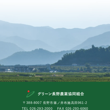
〒388-8007 長野市篠ノ井布施高田961-2
TEL
026-293-2000
FAX 026-293-6060