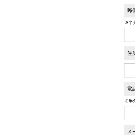
郵
※半
住
電
※半
メ