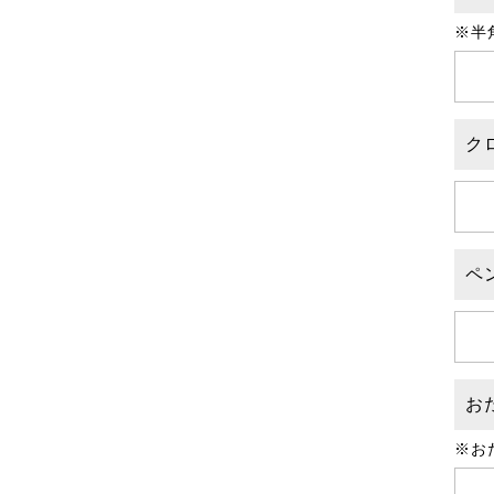
※半
ク
ペ
お
※お