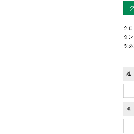
クロ
タン
※必
姓
名