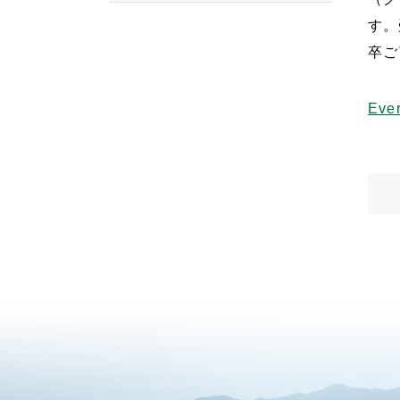
す。
卒ご
Eve