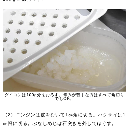
ダイコンは100g分をおろす。辛みが苦手な方はすべて角切り
でもOK。
（2）ニンジンは皮をむいて1㎝角に切る。ハクサイは1
㎝幅に切る。ぶなしめじは石突きを外してほぐす。